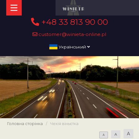
+48 33 813 90 00
customer@winieta-online.pl
Український
Головна сторінка
/
Чехія віньєтка
A
A
A