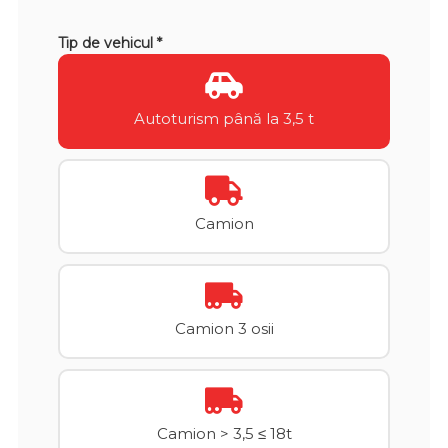
Tip de vehicul *
Autoturism până la 3,5 t
Camion
Camion 3 osii
Camion > 3,5 ≤ 18t