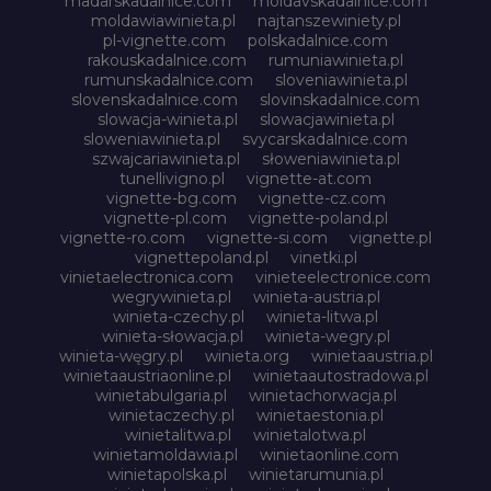
madarskadalnice.com
moldavskadalnice.com
moldawiawinieta.pl
najtanszewiniety.pl
pl-vignette.com
polskadalnice.com
rakouskadalnice.com
rumuniawinieta.pl
rumunskadalnice.com
sloveniawinieta.pl
slovenskadalnice.com
slovinskadalnice.com
slowacja-winieta.pl
slowacjawinieta.pl
sloweniawinieta.pl
svycarskadalnice.com
szwajcariawinieta.pl
słoweniawinieta.pl
tunellivigno.pl
vignette-at.com
vignette-bg.com
vignette-cz.com
vignette-pl.com
vignette-poland.pl
vignette-ro.com
vignette-si.com
vignette.pl
vignettepoland.pl
vinetki.pl
vinietaelectronica.com
vinieteelectronice.com
wegrywinieta.pl
winieta-austria.pl
winieta-czechy.pl
winieta-litwa.pl
winieta-słowacja.pl
winieta-wegry.pl
winieta-węgry.pl
winieta.org
winietaaustria.pl
winietaaustriaonline.pl
winietaautostradowa.pl
winietabulgaria.pl
winietachorwacja.pl
winietaczechy.pl
winietaestonia.pl
winietalitwa.pl
winietalotwa.pl
winietamoldawia.pl
winietaonline.com
winietapolska.pl
winietarumunia.pl