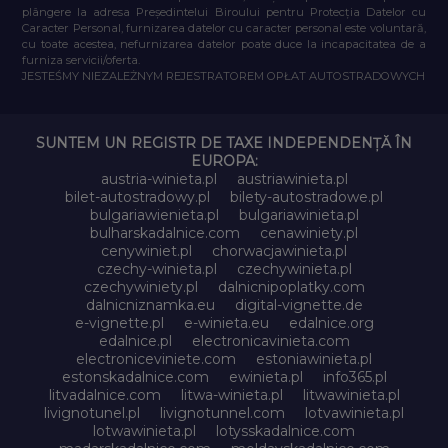
plângere la adresa Președintelui Biroului pentru Protecția Datelor cu
Caracter Personal, furnizarea datelor cu caracter personal este voluntară,
cu toate acestea, nefurnizarea datelor poate duce la incapacitatea de a
furniza servicii/oferta.
JESTEŚMY NIEZALEŻNYM REJESTRATOREM OPŁAT AUTOSTRADOWYCH
SUNTEM UN REGISTR DE TAXE INDEPENDENȚĂ ÎN
EUROPA:
austria-winieta.pl
austriawinieta.pl
bilet-autostradowy.pl
bilety-autostradowe.pl
bulgariawienieta.pl
bulgariawinieta.pl
bulharskadalnice.com
cenawiniety.pl
cenywiniet.pl
chorwacjawinieta.pl
czechy-winieta.pl
czechywinieta.pl
czechywiniety.pl
dalnicnipoplatky.com
dalnicniznamka.eu
digital-vignette.de
e-vignette.pl
e-winieta.eu
edalnice.org
edalnice.pl
electronicavinieta.com
electroniceviniete.com
estoniawinieta.pl
estonskadalnice.com
ewinieta.pl
info365.pl
litvadalnice.com
litwa-winieta.pl
litwawinieta.pl
livignotunel.pl
livignotunnel.com
lotvawinieta.pl
lotwawinieta.pl
lotysskadalnice.com