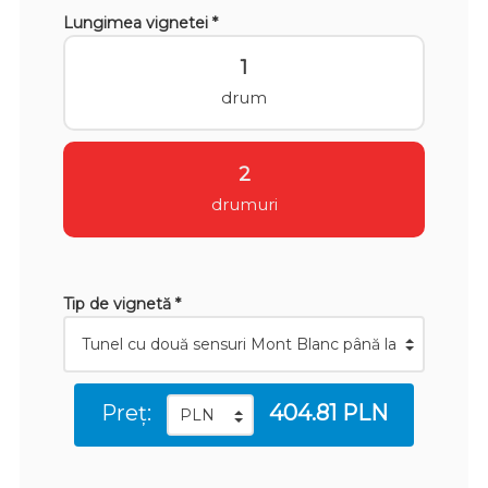
Lungimea vignetei *
1
drum
2
drumuri
Tip de vignetă *
Preț:
404.81 PLN