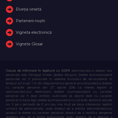
Elveţia vinietă
Partenerii noștri
Vigneta electronică
Vignete Glosar
Clauza de informare în legătură cu GDPR
administratorul datelor dvs.
personale este Feniqs.pl Prosta Spółka Akcyjna. Datele dumneavoastră
personale vor fi prelucrate în vederea furnizării de servicii/oferte în
temeiul art. 6 sec. 1 lit. din Regulamentul general privind protecția datelor
cu caracter personal din 27 aprilie 2016 ca interes legitim al
administratorului, destinatarii datelor dumneavoastră cu caracter
personal vor fi doar entități autorizate să obțină date cu caracter
personal în baza legii, datele dumneavoastră cu caracter personal stocate
vor fi pe o perioadă de 5 ani sau mai mult pe baza interesului legitim
urmărit de administrator, aveți dreptul de a solicita administratorului
accesul la datele cu caracter personal, dreptul de a rectifica ștergerea
acestora sau de a limita prelucrarea, aveți dreptul de a depune o