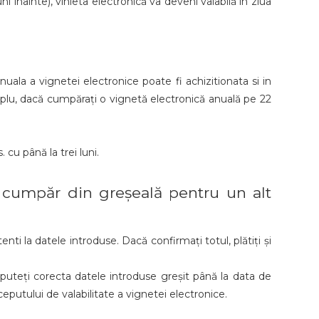
 înainte), vinieta electronică va deveni valabilă în ziua
nuala a vignetei electronice poate fi achizitionata si in
emplu, dacă cumpărați o vignetă electronică anuală pe 22
.
 cu până la trei luni.
 cumpăr din greșeală pentru un alt
nti la datele introduse. Dacă confirmați totul, plătiți și
 puteți corecta datele introduse greșit până la data de
eputului de valabilitate a vignetei electronice.