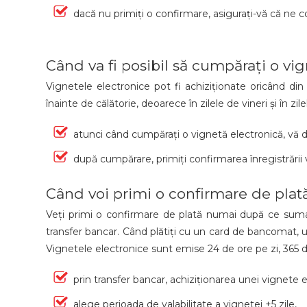
dacă nu primiți o confirmare, asigurați-vă că ne 
Când va fi posibil să cumpărați o vi
Vignetele electronice pot fi achiziționate oricând d
înainte de călătorie, deoarece în zilele de vineri și în z
atunci când cumpărați o vignetă electronică, vă d
după cumpărare, primiți confirmarea înregistrării
Când voi primi o confirmare de plată
Veți primi o confirmare de plată numai după ce suma e
transfer bancar. Când plătiți cu un card de bancomat, un
Vignetele electronice sunt emise 24 de ore pe zi, 365 d
prin transfer bancar, achiziționarea unei vignete 
alege perioada de valabilitate a vignetei +5 zile,