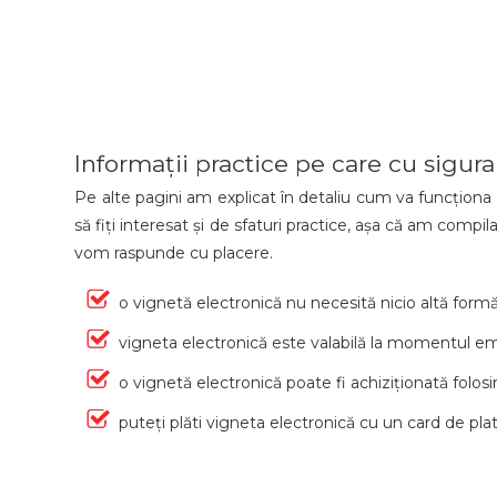
Informații practice pe care cu siguran
Pe alte pagini am explicat în detaliu cum va funcționa o
să fiți interesat și de sfaturi practice, așa că am compi
vom raspunde cu placere.
o vignetă electronică nu necesită nicio altă form
vigneta electronică este valabilă la momentul emi
o vignetă electronică poate fi achiziționată fo
puteți plăti vigneta electronică cu un card de pl