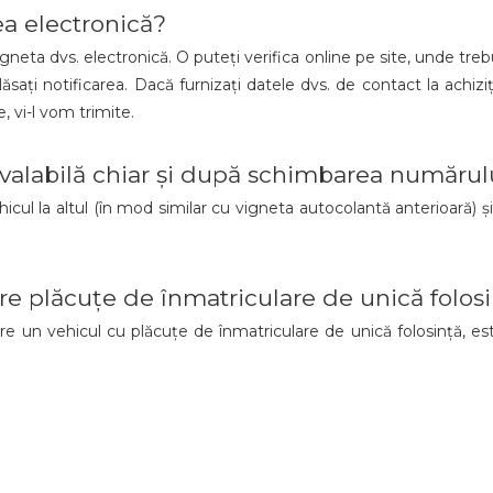
a electronică?
eta dvs. electronică. O puteți verifica online pe site, unde trebu
lăsați notificarea. Dacă furnizați datele dvs. de contact la achiziț
, vi-l vom trimite.
alabilă chiar și după schimbarea numărulu
hicul la altul (în mod similar cu vigneta autocolantă anterioară) 
are plăcuțe de înmatriculare de unică folos
re un vehicul cu plăcuțe de înmatriculare de unică folosință, es