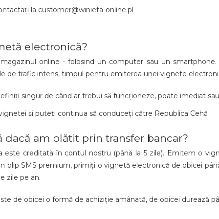
contactați la customer@winieta-online.pl
gnetă electronică?
in magazinul online - folosind un computer sau un smartphone.
ilele de trafic intens, timpul pentru emiterea unei vignete electroni
efiniți singur de când ar trebui să funcționeze, poate imediat sa
 vignetei și puteți continua să conduceți către Republica Cehă
 dacă am plătit prin transfer bancar?
ste creditată în contul nostru (până la 5 zile). Emitem o vigne
 blip SMS premium, primiți o vignetă electronică de obicei până la 
e zile pe an.
este de obicei o formă de achiziție amânată, de obicei durează pân