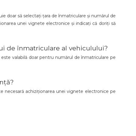
ie doar să selectați țara de înmatriculare și numărul de
ionarea unei vignete electronice și indicați că doriți să
i de înmatriculare al vehiculului?
și este valabilă doar pentru numărul de înmatriculare pe
ință?
te necesară achiziționarea unei vignete electronice pe