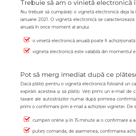
Trebuie să am o vinietă electronică 
Nu trebuie să cumpărați o vignetă electronică deja la în
ianuarie 2021. O vignetă electronică se caracterizează p
anuală în orice moment al anului.
o vinietă electronică anuală poate fi achiziționată
vigneta electronică este valabilă din momentul em
Pot să merg imediat după ce plătesc
Dacă plătiți pentru o vignetă electronică folosind un car
expirării acesteia și să plătiți. Veți primi un e-mail de
taxare ale autostrăzilor numai după primirea confirmării
primi o confirmare prin e-mail a achiziției vignetei. 
cumperi online și în 15 minute ai o confirmare a ac
puteți comanda, de asemenea, confirmarea achizi