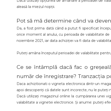
Dacă utilizați opțiunea de amânare a perioadei de valabi
aleasă la miezul nopții.
Pot să mă determine când va deveni 
Da, a fost prima dată când a putut fi specificat început
orice moment al anului, cu perioada de valabilitate de 
noiembrie 2021, iar data achiziției va fi data de valabilit
Puteți amâna începutul perioadei de valabilitate pentru t
Ce se întâmplă dacă fac o greșeal
număr de înregistrare? Tranzacția po
Daca achizitionati o vigneta electronica dintr-un magazin
apoi descoperiți că datele sunt incorecte, nu le puteți 
Dacă utilizați magazinul online la cumpărarea unei vig
valabilitate a vignetei electronice. Și anume: puteți efe