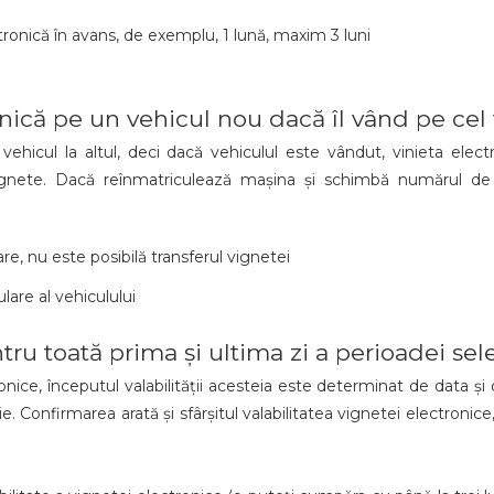
tronică în avans, de exemplu, 1 lună, maxim 3 luni
ronică pe un vehicul nou dacă îl vând pe cel
vehicul la altul, deci dacă vehiculul este vândut, vinieta ele
nete. Dacă reînmatriculează mașina și schimbă numărul de î
re, nu este posibilă transferul vignetei
are al vehiculului
tru toată prima și ultima zi a perioadei sel
ice, începutul valabilității acesteia este determinat de data și o
e. Confirmarea arată și sfârșitul valabilitatea vignetei electronice