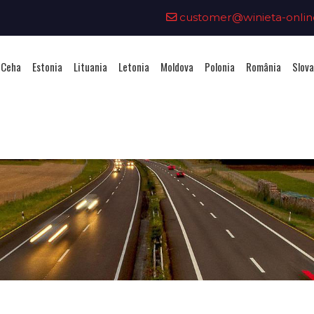
customer@winieta-onlin
 Ceha
Estonia
Lituania
Letonia
Moldova
Polonia
România
Slova