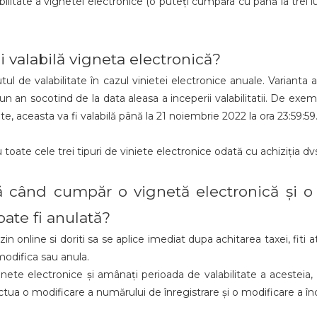
litate a vignetei electronice (o puteți cumpăra cu până la trei luni
valabilă vigneta electronică?
ul de valabilitate în cazul vinietei electronice anuale. Varianta a
un an socotind de la data aleasa a inceperii valabilitatii. De ex
ate, aceasta va fi valabilă până la 21 noiembrie 2022 la ora 23:59:59
oate cele trei tipuri de viniete electronice odată cu achiziția dvs.
ă când cumpăr o vignetă electronică și o
ate fi anulată?
 online si doriti sa se aplice imediat dupa achitarea taxei, fiti ate
modifica sau anula.
nete electronice și amânați perioada de valabilitate a acesteia,
ctua o modificare a numărului de înregistrare și o modificare a înc