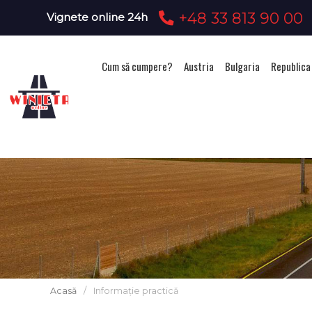
+48 33 813 90 00
Vignete online 24h
Cum să cumpere?
Austria
Bulgaria
Republica
Acasă
/
Informație practică