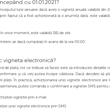
începând cu 01.01.2021?
ceputul lunii ianuarie dacă aveți o vignetă anuală valabilă din 2
rin faptul că a fost achiziționată la o anumită dată. este valabilă
 în orice moment, este valabilă 365 de zile
iterii, iar dacă cumpărați în avans de la ora 00:00
 vigneta electronică?
d de plată, tot ce trebuie să faceți este să introduceți detaliile ve
 confirmare și vă veți putea începe călătoria. Dacă decideți să plă
 plății. În practică, achiziționarea unei vignete electronice are
De asemenea, puteți comanda o confirmare a vignetei SMS pentru 
hiziției vignetei prin e-mail
ției unei vignete electronice prin SMS