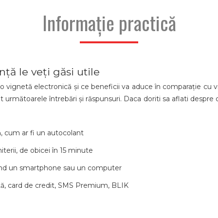
Informație practică
ță le veți găsi utile
 vignetă electronică și ce beneficii va aduce în comparație cu vi
lat următoarele întrebări și răspunsuri. Daca doriti sa aflati despr
ă, cum ar fi un autocolant
terii, de obicei în 15 minute
losind un smartphone sau un computer
ată, card de credit, SMS Premium, BLIK