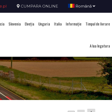
e.pl
CUMPARA ONLINE
Română
cia
Slovenia
Elveţia
Ungaria
Italia
Informație
Timpul de livrare
A lua legatura