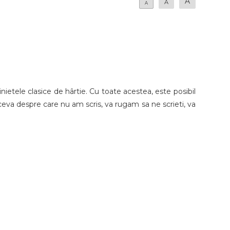
A
A
A
nietele clasice de hârtie. Cu toate acestea, este posibil
e ceva despre care nu am scris, va rugam sa ne scrieti, va