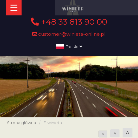
+48 33 813 90 00
customer@winieta-online.pl
Polski
Strona główna
/
E-winieta
A
A
A