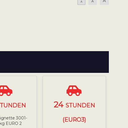
A
A
A
24
STUNDEN
STUNDEN
ignette 3001-
(EURO3)
 kg EURO 2