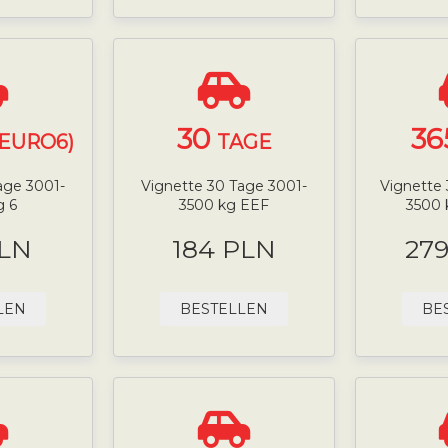
30
36
(EURO6)
TAGE
age 3001-
Vignette 30 Tage 3001-
Vignette 
g 6
3500 kg EEF
3500
PLN
184 PLN
27
LEN
BESTELLEN
BE