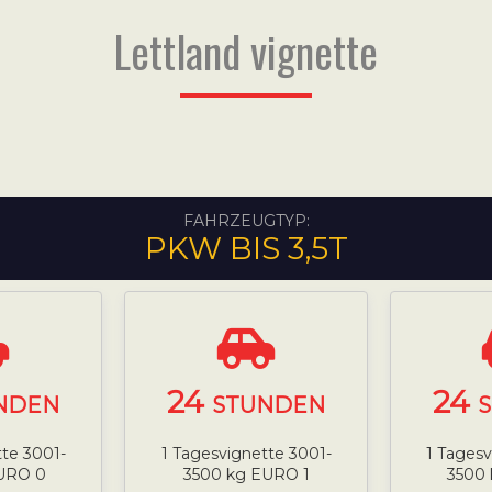
Lettland vignette
FAHRZEUGTYP:
PKW BIS 3,5T
24
24
NDEN
STUNDEN
tte 3001-
1 Tagesvignette 3001-
1 Tagesv
URO 0
3500 kg EURO 1
3500