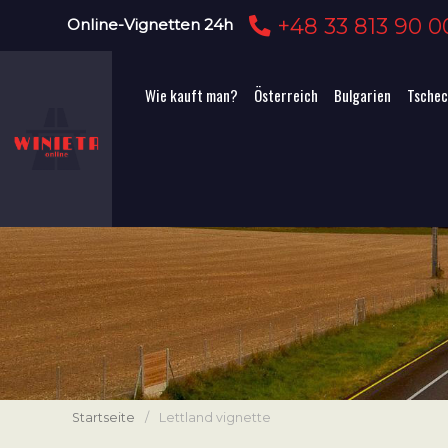
+48 33 813 90 0
Online-Vignetten 24h
Wie kauft man?
Österreich
Bulgarien
Tschec
Startseite
/
Lettland vignette