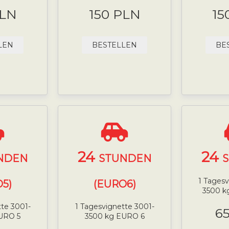
PLN
150 PLN
15
LEN
BESTELLEN
BE
24
24
NDEN
STUNDEN
1 Tagesv
5)
(EURO6)
3500 
tte 3001-
1 Tagesvignette 3001-
6
URO 5
3500 kg EURO 6