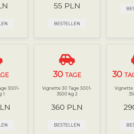
LN
55 PLN
BE
LEN
BESTELLEN
30
30
AGE
TAGE
TA
age 3001-
Vignette 30 Tage 3001-
Vignette
g 1
3500 kg 2
35
PLN
360 PLN
29
LEN
BESTELLEN
BE