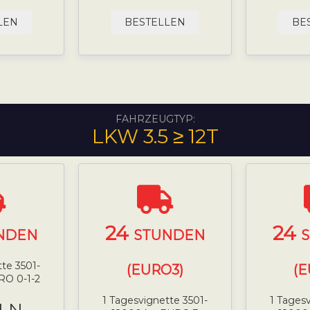
LEN
BESTELLEN
BE
FAHRZEUGTYP:
LKW 3.5 ≥ 12T
24
24
NDEN
STUNDEN
tte 3501-
(EURO3)
(E
RO 0-1-2
1 Tagesvignette 3501-
1 Tagesv
PLN