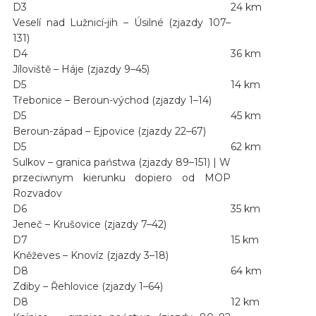
D3
24 km
Veselí nad Lužnicí-jih – Úsilné (zjazdy 107–
131)
D4
36 km
Jíloviště – Háje (zjazdy 9–45)
D5
14 km
Třebonice – Beroun-východ (zjazdy 1–14)
D5
45 km
Beroun-západ – Ejpovice (zjazdy 22–67)
D5
62 km
Sulkov – granica państwa (zjazdy 89–151) | W
przeciwnym kierunku dopiero od MOP
Rozvadov
D6
35 km
Jeneč – Krušovice (zjazdy 7–42)
D7
15 km
Kněževes – Knovíz (zjazdy 3–18)
D8
64 km
Zdiby – Řehlovice (zjazdy 1–64)
D8
12 km