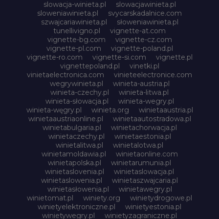
slowacja-winieta.pl
slowacjawinieta.pl
sloweniawinieta.pl
svycarskadalnice.com
szwajcariawinieta.pl
słoweniawinieta.pl
tunellivigno.pl
vignette-at.com
vignette-bg.com
vignette-cz.com
vignette-pl.com
vignette-poland.pl
vignette-ro.com
vignette-si.com
vignette.pl
vignettepoland.pl
vinetki.pl
vinietaelectronica.com
vinieteelectronice.com
wegrywinieta.pl
winieta-austria.pl
winieta-czechy.pl
winieta-litwa.pl
winieta-słowacja.pl
winieta-wegry.pl
winieta-węgry.pl
winieta.org
winietaaustria.pl
winietaaustriaonline.pl
winietaautostradowa.pl
winietabulgaria.pl
winietachorwacja.pl
winietaczechy.pl
winietaestonia.pl
winietalitwa.pl
winietalotwa.pl
winietamoldawia.pl
winietaonline.com
winietapolska.pl
winietarumunia.pl
winietaslovenia.pl
winietaslowacja.pl
winietaslowenia.pl
winietaszwajcaria.pl
winietasłowenia.pl
winietawegry.pl
winietomat.pl
winiety.org
winietydrogowe.pl
winietyelektroniczne.pl
winietyestonia.pl
winietywegry.pl
winietyzagraniczne.pl