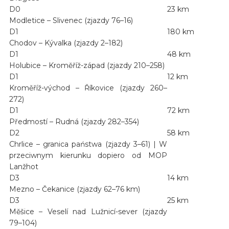
D0
23 km
Modletice – Slivenec (zjazdy 76–16)
D1
180 km
Chodov – Kývalka (zjazdy 2–182)
D1
48 km
Holubice – Kroměříž-západ (zjazdy 210–258)
D1
12 km
Kroměříž-východ – Říkovice (zjazdy 260–
272)
D1
72 km
Předmostí – Rudná (zjazdy 282–354)
D2
58 km
Chrlice – granica państwa (zjazdy 3–61) | W
przeciwnym kierunku dopiero od MOP
Lanžhot
D3
14 km
Mezno – Čekanice (zjazdy 62–76 km)
D3
25 km
Měšice – Veselí nad Lužnicí-sever (zjazdy
79–104)