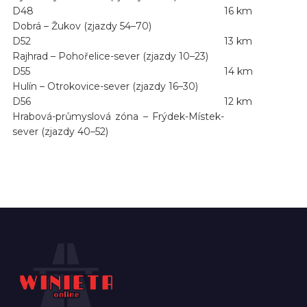
D48
16 km
Dobrá – Žukov (zjazdy 54–70)
D52
13 km
Rajhrad – Pohořelice-sever (zjazdy 10–23)
D55
14 km
Hulín – Otrokovice-sever (zjazdy 16–30)
D56
12 km
Hrabová-průmyslová zóna – Frýdek-Místek-
sever (zjazdy 40–52)