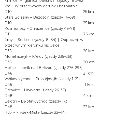
Knínice – granica państwa (zjazdy 80–92
km) | W przeciwnym kierunku bezpłatnie
D10
25 km
Stará Boleslav – Bezděčín (zjazdy 14–39)
D10
25 km
Kosmonosy – Ohrazenice (zjazdy 46–71)
D11
76 km
Jirny – Sedlice (zjazdy 8–84) | Odpocznij w
przeciwnym kierunku niż Osice
D35
26 km
Mohelnice-jih – Křelov (zjazdy 235–261)
D35
20 km
Holice – Lipník nad Bečvou (zjazdy 276–296)
D46
21 km
Vyškov-východ – Prostějov-jih (zjazdy 1–21)
D46
11 km
Držovice – Hněvotín (zjazdy 26–37)
D48
4 km
Bělotín – Bělotín-východ (zjazdy 1–3)
D48
22 km
Rybí – Frýdek-Míste (zjazdy 22–44)