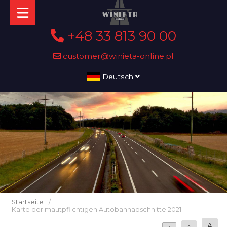
+48 33 813 90 00
customer@winieta-online.pl
Deutsch
Startseite
/
Karte der mautpflichtigen Autobahnabschnitte 2021
A
A