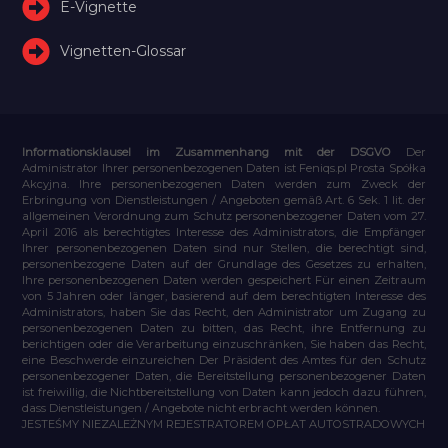
E-Vignette
Vignetten-Glossar
Informationsklausel im Zusammenhang mit der DSGVO
Der
Administrator Ihrer personenbezogenen Daten ist Feniqs.pl Prosta Spółka
Akcyjna. Ihre personenbezogenen Daten werden zum Zweck der
Erbringung von Dienstleistungen / Angeboten gemäß Art. 6 Sek. 1 lit. der
allgemeinen Verordnung zum Schutz personenbezogener Daten vom 27.
April 2016 als berechtigtes Interesse des Administrators, die Empfänger
Ihrer personenbezogenen Daten sind nur Stellen, die berechtigt sind,
personenbezogene Daten auf der Grundlage des Gesetzes zu erhalten,
Ihre personenbezogenen Daten werden gespeichert Für einen Zeitraum
von 5 Jahren oder länger, basierend auf dem berechtigten Interesse des
Administrators, haben Sie das Recht, den Administrator um Zugang zu
personenbezogenen Daten zu bitten, das Recht, ihre Entfernung zu
berichtigen oder die Verarbeitung einzuschränken, Sie haben das Recht,
eine Beschwerde einzureichen Der Präsident des Amtes für den Schutz
personenbezogener Daten, die Bereitstellung personenbezogener Daten
ist freiwillig, die Nichtbereitstellung von Daten kann jedoch dazu führen,
dass Dienstleistungen / Angebote nicht erbracht werden können.
JESTEŚMY NIEZALEŻNYM REJESTRATOREM OPŁAT AUTOSTRADOWYCH