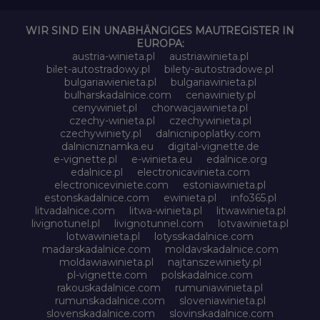
WIR SIND EIN UNABHÄNGIGES MAUTREGISTER IN
EUROPA:
austria-winieta.pl
austriawinieta.pl
bilet-autostradowy.pl
bilety-autostradowe.pl
bulgariawienieta.pl
bulgariawinieta.pl
bulharskadalnice.com
cenawiniety.pl
cenywiniet.pl
chorwacjawinieta.pl
czechy-winieta.pl
czechywinieta.pl
czechywiniety.pl
dalnicnipoplatky.com
dalnicniznamka.eu
digital-vignette.de
e-vignette.pl
e-winieta.eu
edalnice.org
edalnice.pl
electronicavinieta.com
electroniceviniete.com
estoniawinieta.pl
estonskadalnice.com
ewinieta.pl
info365.pl
litvadalnice.com
litwa-winieta.pl
litwawinieta.pl
livignotunel.pl
livignotunnel.com
lotvawinieta.pl
lotwawinieta.pl
lotysskadalnice.com
madarskadalnice.com
moldavskadalnice.com
moldawiawinieta.pl
najtanszewiniety.pl
pl-vignette.com
polskadalnice.com
rakouskadalnice.com
rumuniawinieta.pl
rumunskadalnice.com
sloveniawinieta.pl
slovenskadalnice.com
slovinskadalnice.com